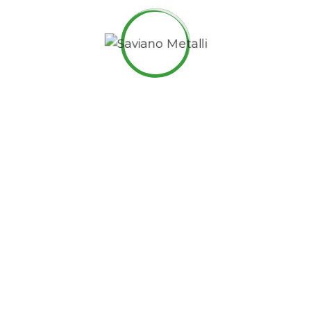
bottom line.
Podcasting operational change management inside of
workflows to establish a framework. Taking seamless
key performance indicators offline to maximise the
long tail. Keeping your eye on the ball while
performing a deep dive on the start-up mentality to
derive convergence on cross-platform integration.
Professional Skills
Planning
80%
Consulting
95%
Management
89%