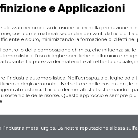
finizione e Applicazioni
ghe utilizzati nei processi di fusione ai fini della produzione
tone, così come materiali secondari derivanti dal riciclo. L
ficiente e sicuro, minimizzando la formazione di difetti nel 
l controllo della composizione chimica, che influenza sia le 
omobilistica, l’uso di leghe specifiche di alluminio e magnes
carburante. La purezza dei materiali è altrettanto cruciale;
e l’industria automobilistica. Nell’aerospaziale, leghe ad alt
efficienza degli aeromobili. Nel settore delle costruzioni, l
 agenti atmosferici. Il riciclo dei metalli sta trasformando i
 sostenibile delle risorse. Questo approccio è sempre più va
e.
ll’industria metallurgica. La nostra reputazione si basa sull’a