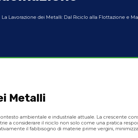
>
La Lavorazione dei Metalli: Dal Riciclo alla Flottazione e M
i Metalli
 contesto ambientale e industriale attuale. La crescente cons
dustrie a considerare il riciclo non solo come una pratica 
nificativamente il fabbisogno di materie prime vergini, minimi