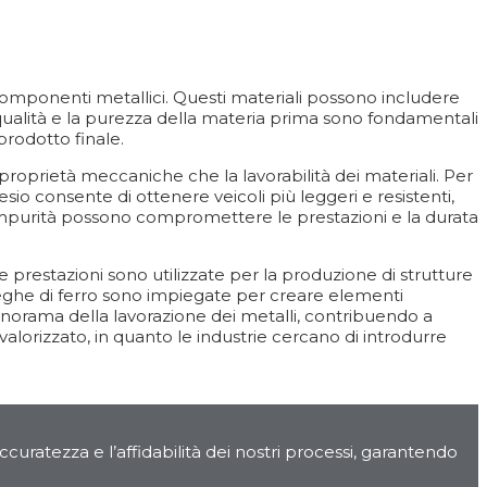
 di componenti metallici. Questi materiali possono includere
a qualità e la purezza della materia prima sono fondamentali
prodotto finale.
proprietà meccaniche che la lavorabilità dei materiali. Per
io consente di ottenere veicoli più leggeri e resistenti,
 impurità possono compromettere le prestazioni e la durata
e prestazioni sono utilizzate per la produzione di strutture
e leghe di ferro sono impiegate per creare elementi
l panorama della lavorazione dei metalli, contribuendo a
lorizzato, in quanto le industrie cercano di introdurre
ccuratezza e l’affidabilità dei nostri processi, garantendo