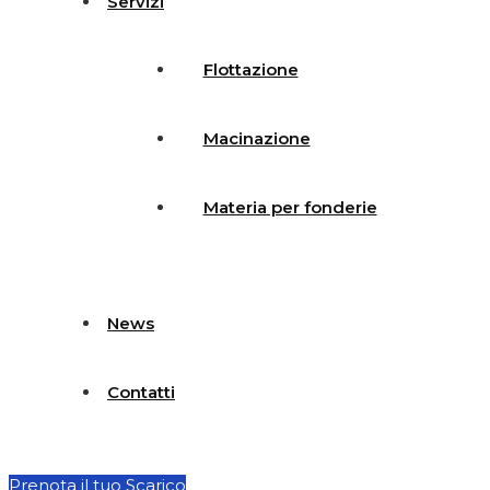
Servizi
Flottazione
Macinazione
Materia per fonderie
News
Contatti
Prenota il tuo Scarico