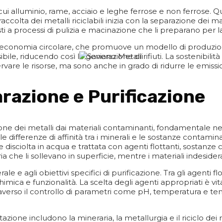
tra cui alluminio, rame, acciaio e leghe ferrose e non ferrose
accolta dei metalli riciclabili inizia con la separazione dei 
sti a processi di pulizia e macinazione che li preparano per l
l’economia circolare, che promuove un modello di produzion
ile, riducendo così la generazione di rifiuti. La sostenibilità 
vare le risorse, ma sono anche in grado di ridurre le emission
arazione e Purificazione
one dei metalli dai materiali contaminanti, fondamentale nel 
e differenze di affinità tra i minerali e le sostanze contamin
ne disciolta in acqua e trattata con agenti flottanti, sostanze
ia che li sollevano in superficie, mentre i materiali indesider
e e agli obiettivi specifici di purificazione. Tra gli agenti 
himica e funzionalità. La scelta degli agenti appropriati è vita
ttraverso il controllo di parametri come pH, temperatura e 
ttazione includono la mineraria, la metallurgia e il riciclo dei