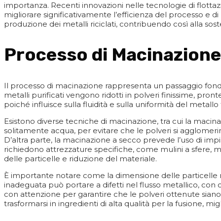
importanza. Recenti innovazioni nelle tecnologie di flottaz
migliorare significativamente l’efficienza del processo e d
produzione dei metalli riciclati, contribuendo così alla soste
Processo di Macinazione
Il processo di macinazione rappresenta un passaggio fondam
metalli purificati vengono ridotti in polveri finissime, pro
poiché influisce sulla fluidità e sulla uniformità del metal
Esistono diverse tecniche di macinazione, tra cui la macin
solitamente acqua, per evitare che le polveri si agglomeri
D’altra parte, la macinazione a secco prevede l’uso di impi
richiedono attrezzature specifiche, come mulini a sfere, mul
delle particelle e riduzione del materiale.
È importante notare come la dimensione delle particelle no
inadeguata può portare a difetti nel flusso metallico, con
con attenzione per garantire che le polveri ottenute siano o
trasformarsi in ingredienti di alta qualità per la fusione, mig