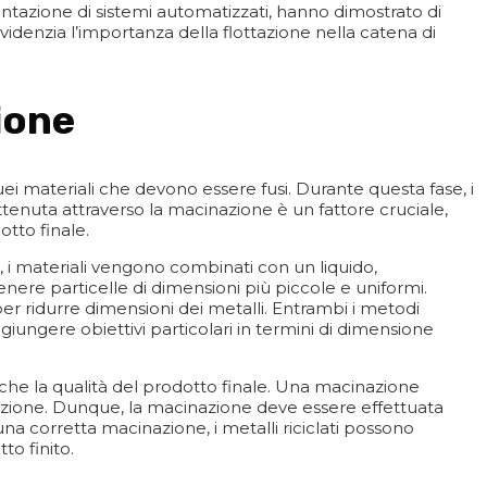
entazione di sistemi automatizzati, hanno dimostrato di
videnzia l’importanza della flottazione nella catena di
ione
i materiali che devono essere fusi. Durante questa fase, i
ottenuta attraverso la macinazione è un fattore cruciale,
otto finale.
 i materiali vengono combinati con un liquido,
ere particelle di dimensioni più piccole e uniformi.
per ridurre dimensioni dei metalli. Entrambi i metodi
giungere obiettivi particolari in termini di dimensione
nche la qualità del prodotto finale. Una macinazione
razione. Dunque, la macinazione deve essere effettuata
una corretta macinazione, i metalli riciclati possono
to finito.