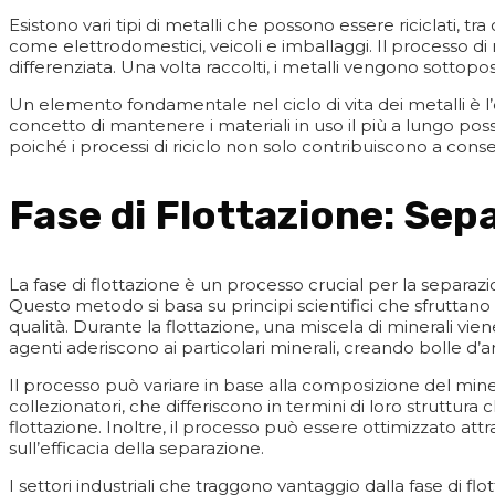
Esistono vari tipi di metalli che possono essere riciclati, 
come elettrodomestici, veicoli e imballaggi. Il processo di r
differenziata. Una volta raccolti, i metalli vengono sottopo
Un elemento fondamentale nel ciclo di vita dei metalli è 
concetto di mantenere i materiali in uso il più a lungo possib
poiché i processi di riciclo non solo contribuiscono a conser
Fase di Flottazione: Sep
La fase di flottazione è un processo crucial per la separazi
Questo metodo si basa su principi scientifici che sfruttano l
qualità. Durante la flottazione, una miscela di minerali vie
agenti aderiscono ai particolari minerali, creando bolle d’ar
Il processo può variare in base alla composizione del mineral
collezionatori, che differiscono in termini di loro struttura c
flottazione. Inoltre, il processo può essere ottimizzato a
sull’efficacia della separazione.
I settori industriali che traggono vantaggio dalla fase di flo