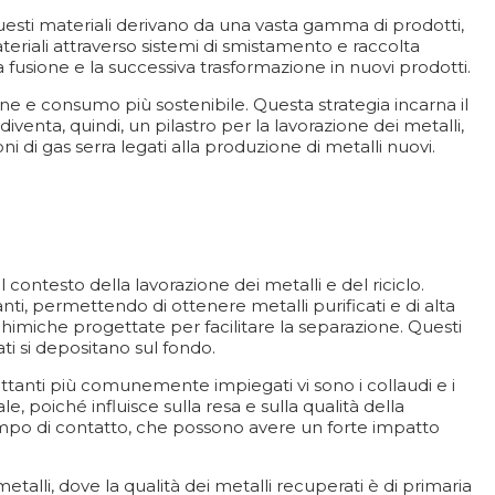
. Questi materiali derivano da una vasta gamma di prodotti,
materiali attraverso sistemi di smistamento e raccolta
a fusione e la successiva trasformazione in nuovi prodotti.
e e consumo più sostenibile. Questa strategia incarna il
diventa, quindi, un pilastro per la lavorazione dei metalli,
i di gas serra legati alla produzione di metalli nuovi.
contesto della lavorazione dei metalli e del riciclo.
anti, permettendo di ottenere metalli purificati e di alta
 chimiche progettate per facilitare la separazione. Questi
ati si depositano sul fondo.
flottanti più comunemente impiegati vi sono i collaudi e i
le, poiché influisce sulla resa e sulla qualità della
tempo di contatto, che possono avere un forte impatto
 metalli, dove la qualità dei metalli recuperati è di primaria