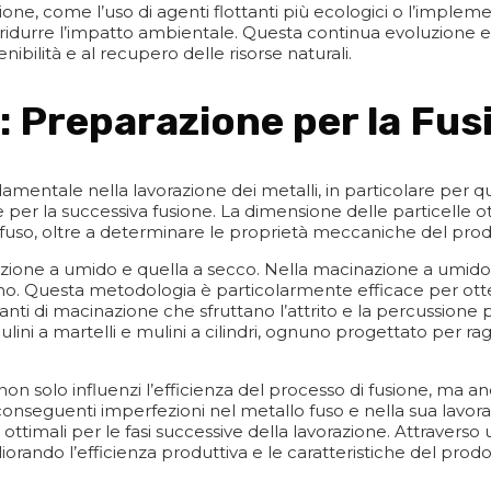
ione, come l’uso di agenti flottanti più ecologici o l’implem
i ridurre l’impatto ambientale. Questa continua evoluzione e
nibilità e al recupero delle risorse naturali.
: Preparazione per la Fus
entale nella lavorazione dei metalli, in particolare per que
nte per la successiva fusione. La dimensione delle particelle 
lo fuso, oltre a determinare le proprietà meccaniche del prod
azione a umido e quella a secco. Nella macinazione a umido,
no. Questa metodologia è particolarmente efficace per otten
anti di macinazione che sfruttano l’attrito e la percussione 
ini a martelli e mulini a cilindri, ognuno progettato per rag
n solo influenzi l’efficienza del processo di fusione, ma a
 conseguenti imperfezioni nel metallo fuso e nella sua lavo
ttimali per le fasi successive della lavorazione. Attraverso 
liorando l’efficienza produttiva e le caratteristiche del prodot