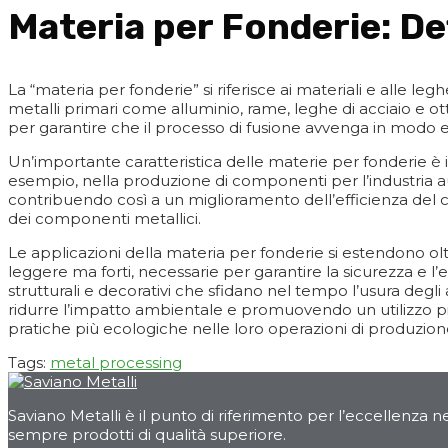
Materia per Fonderie: De
La “materia per fonderie” si riferisce ai materiali e alle le
metalli primari come alluminio, rame, leghe di acciaio e ot
per garantire che il processo di fusione avvenga in modo ef
Un’importante caratteristica delle materie per fonderie è i
esempio, nella produzione di componenti per l’industria aut
contribuendo così a un miglioramento dell’efficienza del 
dei componenti metallici.
Le applicazioni della materia per fonderie si estendono oltr
leggere ma forti, necessarie per garantire la sicurezza e l’
strutturali e decorativi che sfidano nel tempo l’usura degli
ridurre l’impatto ambientale e promuovendo un utilizzo più
pratiche più ecologiche nelle loro operazioni di produzion
Tags:
metal processing
Saviano Metalli è il punto di riferimento per l’eccellenza ne
sempre prodotti di qualità superiore.